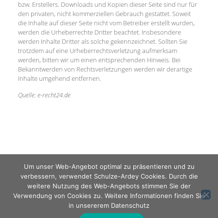
bzw. Erstellers. Downloads und Kopien dieser Seite sind nur für
den privaten, nicht kommerziellen Gebrauch gestattet. Soweit
die Inhalte auf dieser Seite nicht vom Betreiber erstellt wurden,
werden die Urheberrechte Dritter beachtet. Insbesondere
werden Inhalte Dritter als solche gekennzeichnet. Sollten Sie
trotzdem auf eine Urheberrechtsverletzung aufmerksam
werden, bitten wir um einen entsprechenden Hinweis. Bei
Bekanntwerden von Rechtsverletzungen werden wir derartige
Inhalte umgehend entfernen.
Quelle: e-recht24.de
Um unser Web-Angebot optimal zu präsentieren und zu
verbessern, verwendet Schulze-Ardey Cookies. Durch die
weitere Nutzung des Web-Angebots stimmen Sie der
Verwendung von Cookies zu. Weitere Informationen finden Sie
© 2018-2026 SCHULZE-ARDEY VERWALTUNGSGESELLSCHAFT
in unsererem
Datenschutz
MBH •
IMPRESSUM
•
DATENSCHUTZERKLÄRUNG